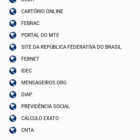
Contribuições
CARTÓRIO ONLINE
Contribuição Sindical
FEBRAC
Contribuição Assistencial/Confederativa
PORTAL DO MTE
Orientações
SITE DA REPÚBLICA FEDERATIVA DO BRASIL
Evolução do Salário Mínimo
FEBNET
IDEC
Salário Família
MENSAGEIROS.ORG
Seguro Desemprego
DIAP
Auxílio Doença
PREVIDÊNCIA SOCIAL
Rescisão Contratual
CÁLCULO EXATO
FGTS
CNTA
Docs. Rescisão Contratual