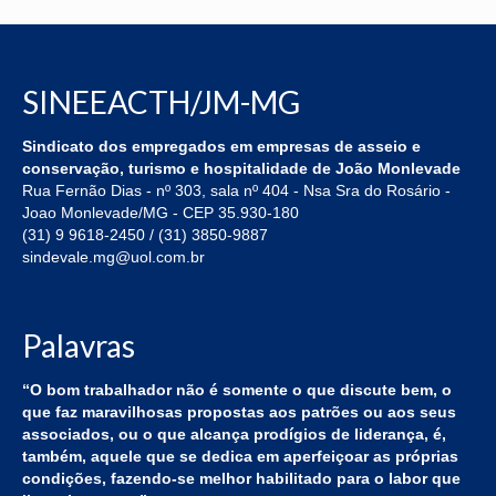
Mídias
Notícias
SINEEACTH/JM-MG
Vídeos
Sindicato dos empregados em empresas de asseio e
Fotos
conservação, turismo e hospitalidade de João Monlevade
Rua Fernão Dias - nº 303, sala nº 404 - Nsa Sra do Rosário -
Joao Monlevade/MG - CEP 35.930-180
(31) 9 9618-2450 / (31) 3850-9887
sindevale.mg@uol.com.br
Palavras
“O bom trabalhador não é somente o que discute bem, o
que faz maravilhosas propostas aos patrões ou aos seus
associados, ou o que alcança prodígios de liderança, é,
também, aquele que se dedica em aperfeiçoar as próprias
condições, fazendo-se melhor habilitado para o labor que