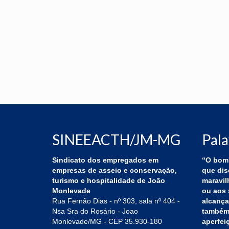
SINEEACTH/JM-MG
Pala
Sindicato dos empregados em
“O bom 
empresas de asseio e conservação,
que dis
turismo e hospitalidade de João
maravil
Monlevade
ou aos 
Rua Fernão Dias - nº 303, sala nº 404 -
alcança
Nsa Sra do Rosário - Joao
também,
Monlevade/MG - CEP 35.930-180
aperfei