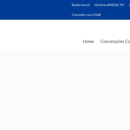
Razão Social
História SINEEACTH
Consulte seu CNAE
Home
Convenções Co