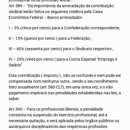
Art.589 – “Da importância da arrecadação de contribuição
Mídias
sindical serão feitos os seguintes créditos pela Caixa
Econômica Federal – Banco arrecadador .
Notícias
I – 5% (cinco por cento) para a Confederação correspondente;
Vídeos
II – 15% (quinze por cento ) para a Federação ;
Fotos
III – 60% (sessenta por cento) para o Sindicato respectivo ;
IV – 20% (vinte por cento ) para a Conta Especial “Emprego e
Salário”.
Esta contribuição ( imposto ) , não se confunde e nem pode ser
compensada com nenhuma outra , sendo o seu recolhimento
feito anualmente (art.580-CLT), em uma única vez, e o não
pagamento implicará nas penalidades estabelecidas nas leis, a
saber.
Art.590 – Para os profissionais liberais, a penalidade
consistira na suspensão do exercício profissional, até a
necessária quitação, e será aplicada pelos órgãos públicos ou
autárquicos disciplinadores das respectivas profissões