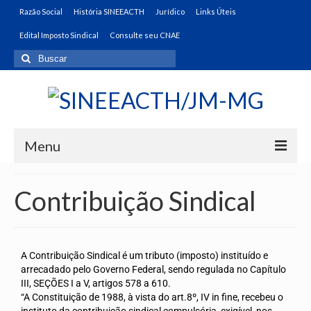
Razão Social
História SINEEACTH
Jurídico
Links Úteis
Edital Imposto Sindical
Consulte seu CNAE
Menu
Home
Contribuição Sindical
Convenções Coletivas
Solicitar Convenção Coletiva
A Contribuição Sindical é um tributo (imposto) instituído e
Relação de Categorias
arrecadado pelo Governo Federal, sendo regulada no Capítulo
III, SEÇÕES I a V, artigos 578 a 610.
Certidão Sindical
“A Constituição de 1988, à vista do art.8º, IV in fine, recebeu o
instituto da contribuição sindical compulsória, exigível, nos