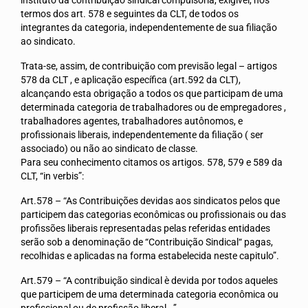
termos dos art. 578 e seguintes da CLT, de todos os
Contribuições
integrantes da categoria, independentemente de sua filiação
ao sindicato.
Contribuição Sindical
Trata-se, assim, de contribuição com previsão legal – artigos
Contribuição Assistencial/Confederativa
578 da CLT , e aplicação específica (art.592 da CLT),
alcançando esta obrigação a todos os que participam de uma
Orientações
determinada categoria de trabalhadores ou de empregadores ,
trabalhadores agentes, trabalhadores autônomos, e
Evolução do Salário Mínimo
profissionais liberais, independentemente da filiação ( ser
associado) ou não ao sindicato de classe.
Salário Família
Para seu conhecimento citamos os artigos. 578, 579 e 589 da
CLT, “in verbis”:
Seguro Desemprego
Art.578 – “As Contribuições devidas aos sindicatos pelos que
Auxílio Doença
participem das categorias econômicas ou profissionais ou das
profissões liberais representadas pelas referidas entidades
Rescisão Contratual
serão sob a denominação de “Contribuição Sindical“ pagas,
recolhidas e aplicadas na forma estabelecida neste capitulo”.
FGTS
Art.579 – “A contribuição sindical è devida por todos aqueles
que participem de uma determinada categoria econômica ou
Docs. Rescisão Contratual
profissional ou de profissão liberal ..’’.