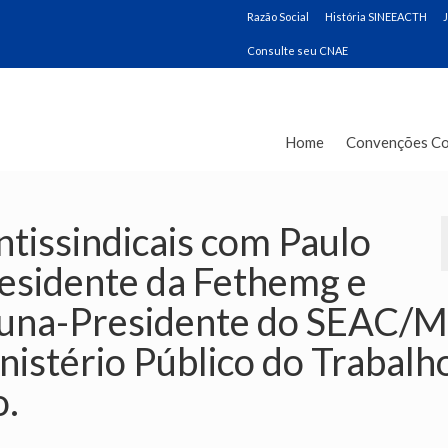
Razão Social
História SINEEACTH
Consulte seu CNAE
Home
Convenções Co
ntissindicais com Paulo
residente da Fethemg e
rtuna-Presidente do SEAC/
nistério Público do Trabalh
o.