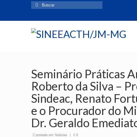
Buscar
por:
Seminário Práticas A
Roberto da Silva – P
Sindeac, Renato Fo
e o Procurador do Mi
Dr. Geraldo Emediat
postado em:
Notícias
|
0