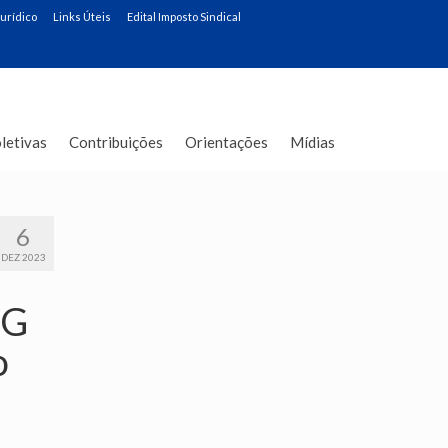
Jurídico
Links Úteis
Edital Imposto Sindical
letivas
Contribuições
Orientações
Mídias
6
DEZ 2023
MG
o