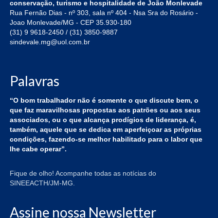
conservação, turismo e hospitalidade de João Monlevade
Mídias
Rua Fernão Dias - nº 303, sala nº 404 - Nsa Sra do Rosário -
Joao Monlevade/MG - CEP 35.930-180
Notícias
(31) 9 9618-2450 / (31) 3850-9887
sindevale.mg@uol.com.br
Vídeos
Fotos
Palavras
“O bom trabalhador não é somente o que discute bem, o
que faz maravilhosas propostas aos patrões ou aos seus
associados, ou o que alcança prodígios de liderança, é,
também, aquele que se dedica em aperfeiçoar as próprias
condições, fazendo-se melhor habilitado para o labor que
lhe cabe operar”.
Fique de olho! Acompanhe todas as notícias do
SINEEACTH/JM-MG.
Assine nossa Newsletter