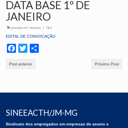
DATA BASE 1º DE
Contribuições
JANEIRO
Contribuição Sindical
postado em:
Notícias
|
0
Contribuição Assistencial/Confederativa
EDITAL DE CONVOCAÇÃO
Orientações
Facebook
Twitter
Share
Evolução do Salário Mínimo
Post anterior
Próximo Post
Salário Família
Seguro Desemprego
Auxílio Doença
Rescisão Contratual
SINEEACTH/JM-MG
FGTS
Docs. Rescisão Contratual
Sindicato dos empregados em empresas de asseio e